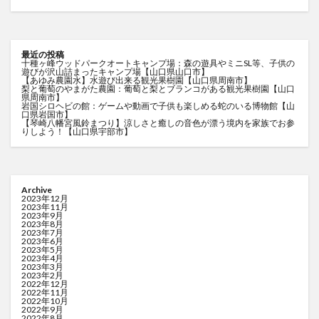
最近の投稿
十種ヶ峰ウッドパークオートキャンプ場：森の遊具やミニSL等、子供の
遊びが沢山詰まったキャンプ場【山口県山口市】
【あゆみ農園水】水遊び出来る観光果樹園【山口県周南市】
梨と葡萄のやまがた農園：葡萄と梨とブランコがある観光果樹園【山口
県周南市】
岩国シロヘビの館：ゲームや動画で子供も楽しめる蛇のいる博物館【山
口県岩国市】
【琴崎八幡宮風鈴まつり】涼しさと癒しの音色が漂う境内を家族でお参
りしよう！【山口県宇部市】
Archive
2023年12月
2023年11月
2023年9月
2023年8月
2023年7月
2023年6月
2023年5月
2023年4月
2023年3月
2023年2月
2022年12月
2022年11月
2022年10月
2022年9月
2022年8月