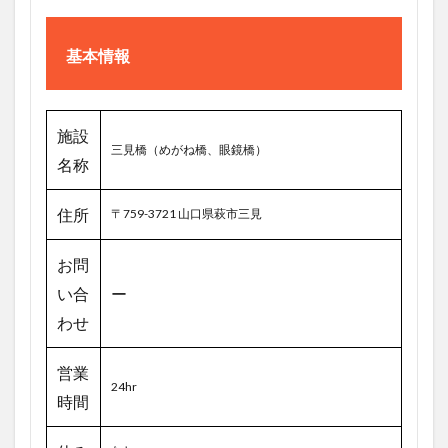
基本情報
施設
三見橋（めがね橋、眼鏡橋）
名称
住所
〒759-3721 山口県萩市三見
お問
い合
ー
わせ
営業
24hr
時間