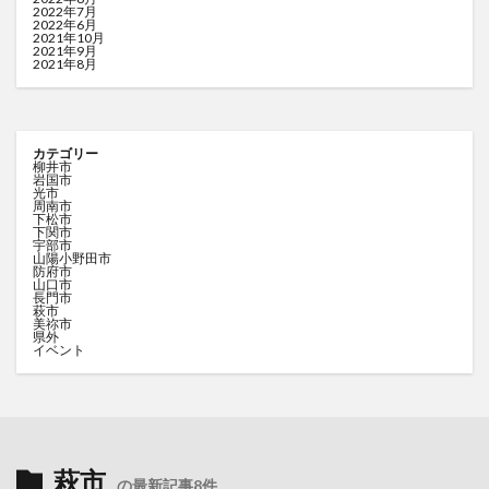
2022年7月
2022年6月
2021年10月
2021年9月
2021年8月
カテゴリー
柳井市
岩国市
光市
周南市
下松市
下関市
宇部市
山陽小野田市
防府市
山口市
長門市
萩市
美祢市
県外
イベント
萩市
の最新記事8件