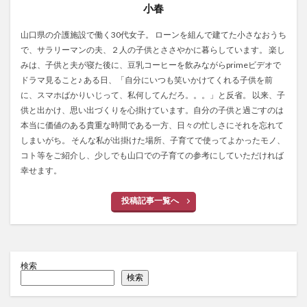
小春
山口県の介護施設で働く30代女子。 ローンを組んで建てた小さなおうち
で、サラリーマンの夫、２人の子供とささやかに暮らしています。 楽し
みは、子供と夫が寝た後に、豆乳コーヒーを飲みながらprimeビデオで
ドラマ見ること♪ ある日、「自分にいつも笑いかけてくれる子供を前
に、スマホばかりいじって、私何してんだろ。。。」と反省。 以来、子
供と出かけ、思い出づくりを心掛けています。自分の子供と過ごすのは
本当に価値のある貴重な時間である一方、日々の忙しさにそれを忘れて
しまいがち。 そんな私が出掛けた場所、子育てで使ってよかったモノ、
コト等をご紹介し、少しでも山口での子育ての参考にしていただければ
幸せます。
投稿記事一覧へ
検索
検索