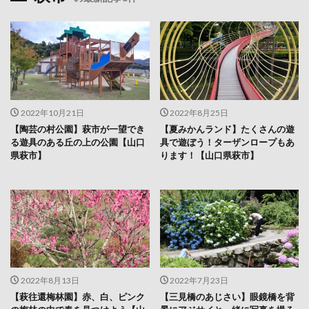
2022年10月21日
2022年8月25日
【陶芸の村公園】萩市が一望でき
【夏みかんランド】たくさんの遊
る遊具のある丘の上の公園【山口
具で遊ぼう！ターザンロープもあ
県萩市】
ります！【山口県萩市】
2022年8月13日
2022年7月23日
【萩往還梅林園】赤、白、ピンク
【三見橋のあじさい】眼鏡橋を背