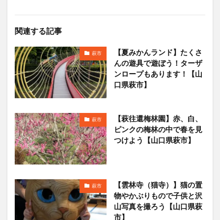
関連する記事
【夏みかんランド】たくさ
萩市
んの遊具で遊ぼう！ターザ
ンロープもあります！【山
口県萩市】
【萩往還梅林園】赤、白、
萩市
ピンクの梅林の中で春を見
つけよう【山口県萩市】
【雲林寺（猫寺）】猫の置
萩市
物やかぶりもので子供と沢
山写真を撮ろう【山口県萩
市】