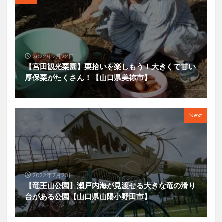
2022年7月22日
【宮田観光栗園】栗拾いを楽しもう！大きくて甘い
厚保栗がたくさん！【山口県美祢市】
Next
2022年7月23日
【竜王山公園】瀬戸内海が見渡せる大きな竜の滑り
台がある公園【山口県山陽小野田市】