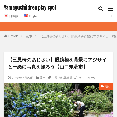
Yamaguchildren play spot
日本語
English
HOME
萩市
【三見橋のあじさい】眼鏡橋を背景にアジサイと一緒
【三見橋のあじさい】眼鏡橋を背景にアジサイ
と一緒に写真を撮ろう【山口県萩市】
2022年7月23日
萩市
三見
,
橋
,
花鑑賞
,
花
386view
萩市