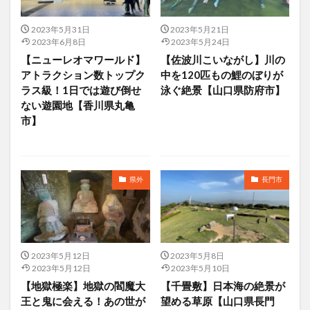
2023年5月31日
2023年5月21日
2023年6月8日
2023年5月24日
【ニューレオマワールド】
【佐波川こいながし】川の
アトラクション数トップク
中を120匹もの鯉のぼりが
ラス級！1日では遊び倒せ
泳ぐ絶景【山口県防府市】
ない遊園地【香川県丸亀
市】
県外
長門市
2023年5月12日
2023年5月8日
2023年5月12日
2023年5月10日
【地獄極楽】地獄の閻魔大
【千畳敷】日本海の絶景が
王と鬼に会える！あの世が
望める草原【山口県長門