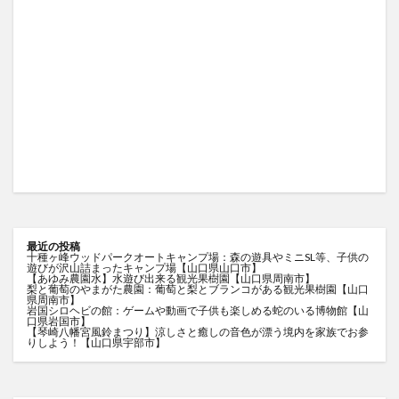
最近の投稿
十種ヶ峰ウッドパークオートキャンプ場：森の遊具やミニSL等、子供の
遊びが沢山詰まったキャンプ場【山口県山口市】
【あゆみ農園水】水遊び出来る観光果樹園【山口県周南市】
梨と葡萄のやまがた農園：葡萄と梨とブランコがある観光果樹園【山口
県周南市】
岩国シロヘビの館：ゲームや動画で子供も楽しめる蛇のいる博物館【山
口県岩国市】
【琴崎八幡宮風鈴まつり】涼しさと癒しの音色が漂う境内を家族でお参
りしよう！【山口県宇部市】