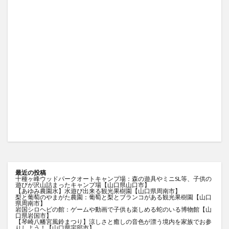
最近の投稿
十種ヶ峰ウッドパークオートキャンプ場：森の遊具やミニSL等、子供の
遊びが沢山詰まったキャンプ場【山口県山口市】
【あゆみ農園水】水遊び出来る観光果樹園【山口県周南市】
梨と葡萄のやまがた農園：葡萄と梨とブランコがある観光果樹園【山口
県周南市】
岩国シロヘビの館：ゲームや動画で子供も楽しめる蛇のいる博物館【山
口県岩国市】
【琴崎八幡宮風鈴まつり】涼しさと癒しの音色が漂う境内を家族でお参
りしよう！【山口県宇部市】