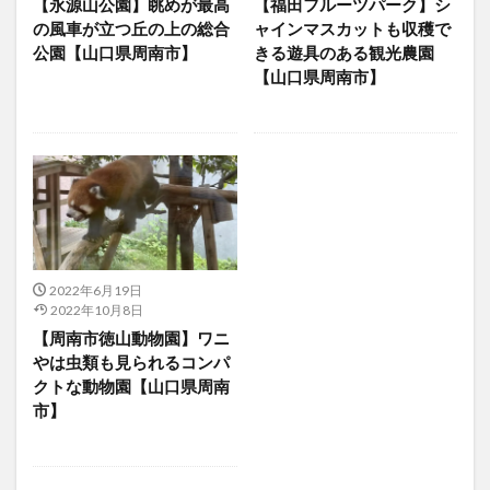
【永源山公園】眺めが最高
【福田フルーツパーク】シ
の風車が立つ丘の上の総合
ャインマスカットも収穫で
公園【山口県周南市】
きる遊具のある観光農園
【山口県周南市】
2022年6月19日
2022年10月8日
【周南市徳山動物園】ワニ
やは虫類も見られるコンパ
クトな動物園【山口県周南
市】