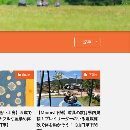
記事
山口市
下関市
れあい工房】５歳で
【Mooovi下関】遊具の数は県内屈
【宮田観光栗
ナブルな藍染め体
指！プレイリーダーのいる遊戯施
う！大きくて
口市】
設で体を動かそう！【山口県下関
ん！【山口県