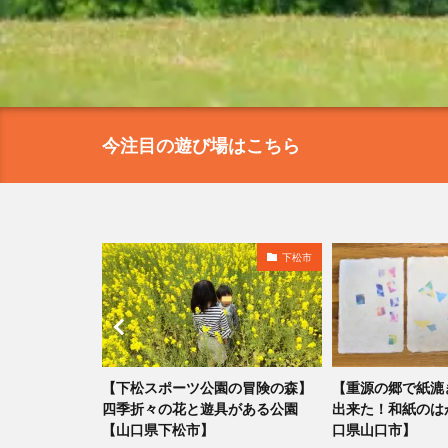
今注目の遊び場はこちら
山口市
下松市
台】涼しい森
【下松スポーツ公園の冒険の森】
【重源の郷で紙漉
滑り台で楽しむ！
四季折々の花と遊具がある公園
出来た！和紙のは
【山口県下松市】
口県山口市】