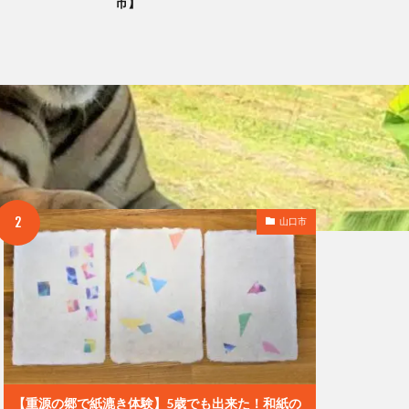
市】
山口市
【重源の郷で紙漉き体験】5歳でも出来た！和紙の