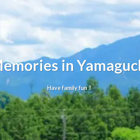
emories in Yamaguc
Have family fun！