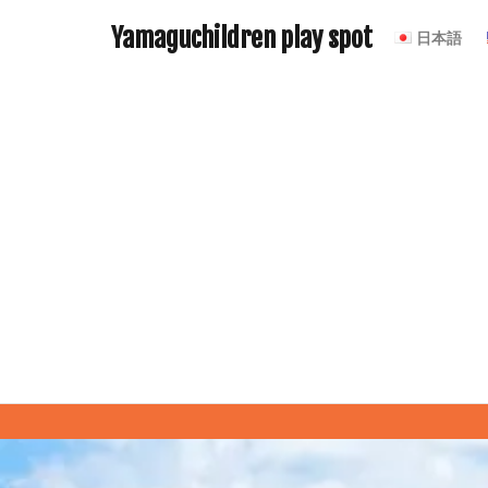
Yamaguchildren play spot
日本語