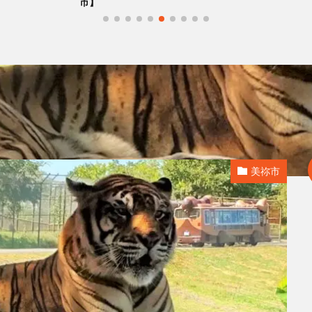
市】
美祢市