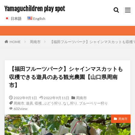
Yamaguchildren play spot
日本語
English
HOME
周南市
【福田フルーツパーク】シャインマスカットも収穫
【福田フルーツパーク】シャインマスカットも
収穫できる遊具のある観光農園【山口県周南
市】
2022年9月1日
2022年9月11日
周南市
周南市
,
遊具
,
収穫
,
ぶどう狩り
,
なし狩り
,
ブルーベリー狩り
602view
周南市