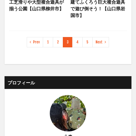
工芝滑りや大型複合遊具が
建てふくろう巨大複合遊具
揃う公園【山口県柳井市】
で遊び倒そう！【山口県岩
国市】
Prev
1
2
3
4
5
Next
プロフィール