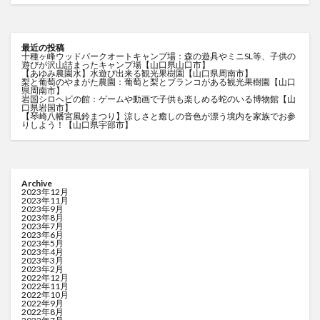
最近の投稿
十種ヶ峰ウッドパークオートキャンプ場：森の遊具やミニSL等、子供の
遊びが沢山詰まったキャンプ場【山口県山口市】
【あゆみ農園水】水遊び出来る観光果樹園【山口県周南市】
梨と葡萄のやまがた農園：葡萄と梨とブランコがある観光果樹園【山口
県周南市】
岩国シロヘビの館：ゲームや動画で子供も楽しめる蛇のいる博物館【山
口県岩国市】
【琴崎八幡宮風鈴まつり】涼しさと癒しの音色が漂う境内を家族でお参
りしよう！【山口県宇部市】
Archive
2023年12月
2023年11月
2023年9月
2023年8月
2023年7月
2023年6月
2023年5月
2023年4月
2023年3月
2023年2月
2022年12月
2022年11月
2022年10月
2022年9月
2022年8月