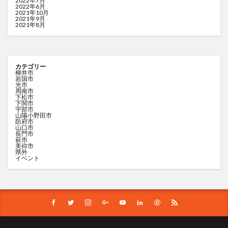
2022年7月
2022年6月
2021年10月
2021年9月
2021年8月
カテゴリー
柳井市
岩国市
光市
周南市
下松市
下関市
宇部市
山陽小野田市
防府市
山口市
長門市
萩市
美祢市
県外
イベント