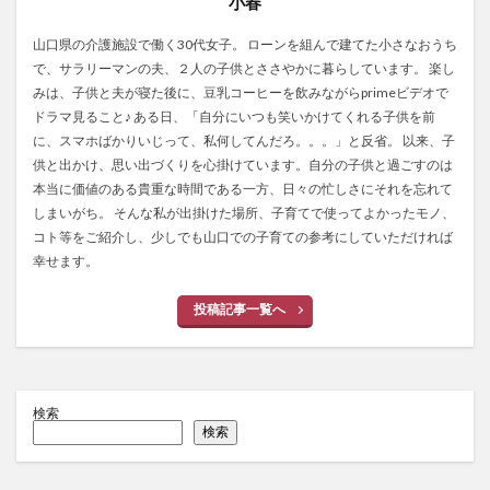
小春
山口県の介護施設で働く30代女子。 ローンを組んで建てた小さなおうち
で、サラリーマンの夫、２人の子供とささやかに暮らしています。 楽し
みは、子供と夫が寝た後に、豆乳コーヒーを飲みながらprimeビデオで
ドラマ見ること♪ ある日、「自分にいつも笑いかけてくれる子供を前
に、スマホばかりいじって、私何してんだろ。。。」と反省。 以来、子
供と出かけ、思い出づくりを心掛けています。自分の子供と過ごすのは
本当に価値のある貴重な時間である一方、日々の忙しさにそれを忘れて
しまいがち。 そんな私が出掛けた場所、子育てで使ってよかったモノ、
コト等をご紹介し、少しでも山口での子育ての参考にしていただければ
幸せます。
投稿記事一覧へ
検索
検索