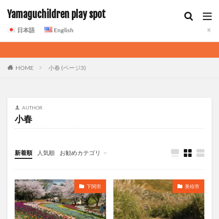
Yamaguchildren play spot
日本語
English
HOME
小春 (ページ3)
AUTHOR
小春
新着順
人気順
お勧めカテゴリ
下関市
美祢市