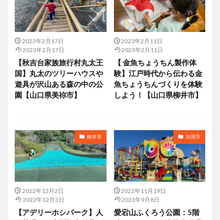
2023年2月17日
2023年2月11日
2023年2月17日
2023年2月11日
【秋吉台家族旅行村丸太王
【 金魚ちょうちん製作体
国】丸太のツリーハウスや
験】江戸時代から伝わる金
遊具が沢山ある森の中の公
魚ちょうちんづくりを体験
園【山口県美祢市】
しよう！【山口県柳井市】
柳井市
岩国市
2022年12月2日
2022年11月19日
2022年12月3日
2023年9月8日
【アデリーホシパーク】人
愛宕山ふくろう公園：5階