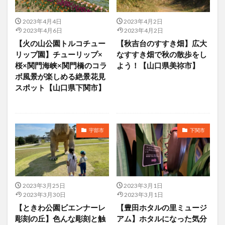
2023年4月4日
2023年4月2日
2023年4月6日
2023年4月2日
【火の山公園トルコチュー
【秋吉台のすすき畑】広大
リップ園】チューリップ×
なすすき畑で秋の散歩をし
桜×関門海峡×関門橋のコラ
よう！【山口県美祢市】
ボ風景が楽しめる絶景花見
スポット【山口県下関市】
宇部市
下関市
2023年3月25日
2023年3月1日
2023年3月30日
2023年3月1日
【ときわ公園ビエンナーレ
【豊田ホタルの里ミュージ
彫刻の丘】色んな彫刻と触
アム】ホタルになった気分