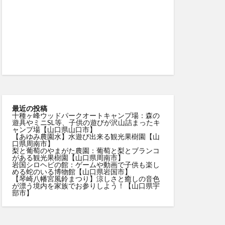
最近の投稿
十種ヶ峰ウッドパークオートキャンプ場：森の
遊具やミニSL等、子供の遊びが沢山詰まったキ
ャンプ場【山口県山口市】
【あゆみ農園水】水遊び出来る観光果樹園【山
口県周南市】
梨と葡萄のやまがた農園：葡萄と梨とブランコ
がある観光果樹園【山口県周南市】
岩国シロヘビの館：ゲームや動画で子供も楽し
める蛇のいる博物館【山口県岩国市】
【琴崎八幡宮風鈴まつり】涼しさと癒しの音色
が漂う境内を家族でお参りしよう！【山口県宇
部市】