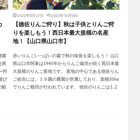
2022年8月17日
2022年10月8日
カ
【徳佐りんご狩り】秋は子供とりんご狩
りを楽しもう！西日本最大規模の名産
地！【山口県山口市】
農園
赤いりんごいっぱいの森で秋の味覚を楽しもう！ 山口
光果
県山口市阿東は1945年からりんご栽培が続く西日本最
ー狩
大規模のりんご産地です。 産地の中心である徳佐りん
遊び
ご組合には、１６園の農園が所属しており、面積35ha
の観
でりんご栽培が行われています。 徳佐のりんごは […]