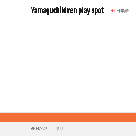
Yamaguchildren play spot
日本語
HOME
収穫