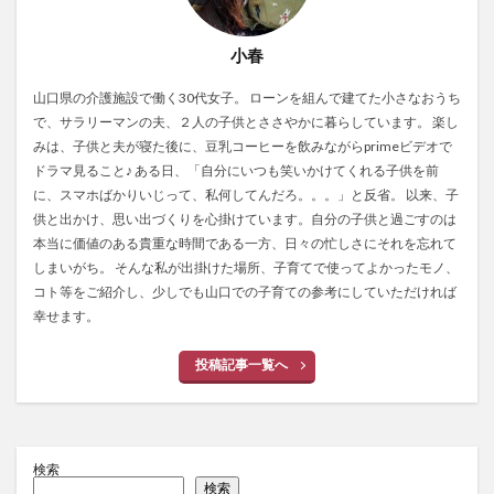
小春
山口県の介護施設で働く30代女子。 ローンを組んで建てた小さなおうち
で、サラリーマンの夫、２人の子供とささやかに暮らしています。 楽し
みは、子供と夫が寝た後に、豆乳コーヒーを飲みながらprimeビデオで
ドラマ見ること♪ ある日、「自分にいつも笑いかけてくれる子供を前
に、スマホばかりいじって、私何してんだろ。。。」と反省。 以来、子
供と出かけ、思い出づくりを心掛けています。自分の子供と過ごすのは
本当に価値のある貴重な時間である一方、日々の忙しさにそれを忘れて
しまいがち。 そんな私が出掛けた場所、子育てで使ってよかったモノ、
コト等をご紹介し、少しでも山口での子育ての参考にしていただければ
幸せます。
投稿記事一覧へ
検索
検索