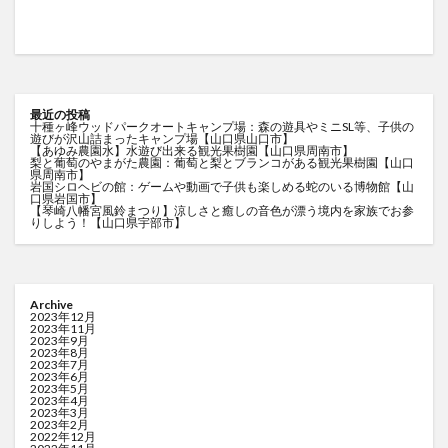
最近の投稿
十種ヶ峰ウッドパークオートキャンプ場：森の遊具やミニSL等、子供の
遊びが沢山詰まったキャンプ場【山口県山口市】
【あゆみ農園水】水遊び出来る観光果樹園【山口県周南市】
梨と葡萄のやまがた農園：葡萄と梨とブランコがある観光果樹園【山口
県周南市】
岩国シロヘビの館：ゲームや動画で子供も楽しめる蛇のいる博物館【山
口県岩国市】
【琴崎八幡宮風鈴まつり】涼しさと癒しの音色が漂う境内を家族でお参
りしよう！【山口県宇部市】
Archive
2023年12月
2023年11月
2023年9月
2023年8月
2023年7月
2023年6月
2023年5月
2023年4月
2023年3月
2023年2月
2022年12月