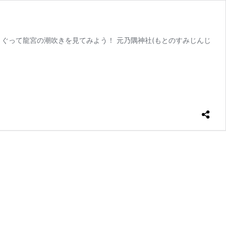
の鳥居をくぐって龍宮の潮吹きを見てみよう！ 元乃隅神社(もとのすみじんじ