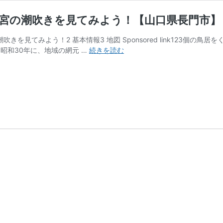
龍宮の潮吹きを見てみよう！【山口県長門市】
潮吹きを見てみよう！2 基本情報3 地図 Sponsored link123個
【元
昭和30年に、地域の網元 …
続きを読む
乃
隅
神
社】
123
個
の
鳥
居
を
く
ぐ
っ
て
龍
宮