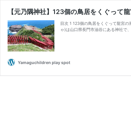
【元乃隅神社】123個の鳥居をくぐって
目次 1 123個の鳥居をくぐって龍宮の
ゃ)は山口県長門市油谷にある神社で、
Yamaguchildren play spot